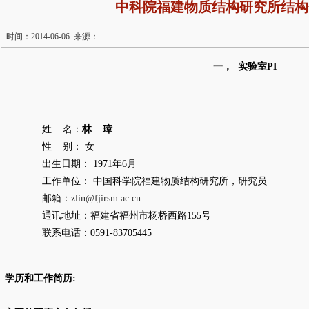
中科院福建物质结构研究所结构
时间：2014-06-06 来源：
一，
实验室
PI
姓 名：
林 璋
性
别：
女
出生日期：
1971
年
6
月
工作单位：
中国科学院福建物质结构研究所，研究员
邮箱：
zlin@fjirsm.ac.cn
通讯地址：福建省福州市杨桥西路
155
号
联系电话：
0591-83705445
学历和工作简历: