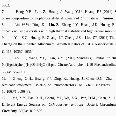
3603.
7.
Hong, Y.P.,
Lin, Z.
, Huang, J., Wang, Y.J.*, Huang, F.* (2011)
phase composition to the photocatalytic efficiency of ZnS material
.
Nanosca
8.
Lin, W.W., Ding, K.,
Lin, Z.
, Zhang, J.Y., Huang, J.K., Huang, F.
doped ZnO single crystals with high thermal stability and high carrier mobili
9.
Yin, S.G., Huang, F., Zhang, J.*, Zheng, J.S.,
Lin, Z*
(2011) The 
Charge on the Oriented Attachment Growth Kinetics of CdTe Nanocrystals 
C
, 115, 10357–10364.
10.
Zou, T., Wang, Y.J.,
Lin, Z.*
(2011) Synthesis, Crystal Struct
Ni(H
cit)(phen)(H
O)·3H
O (H
cit=Citrate Acid, phen=1,10-Phenanthrolin
2
2
2
4
30(4):
587-591.
11.
Zheng, Q.H., Huang, F.*, Ding, K., Huang, J., Chen, D.G., Zhan,
semiconductor-metal solar-blind photodetectors on ZnO substrates.
10.1063/1.3596479.
12.
Ma, X.Y., Pan, X.H., Cheng, Y.J., Wu, Z.X., Pan, D.M., Chen, Z., L
Different Energy Sources on
Ochrobactrum anthropi
Bacteria Chromium 
Chemistry
, 30(6):
819-826.