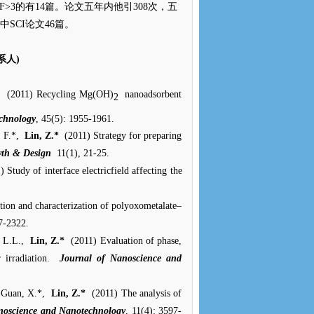
IF>3
的有
14
篇。论文五年内他引
308
次，五
中
SCI
论文
46
篇。
系人
)
(2011) Recycling Mg(OH)
nanoadsorbent
2
chnology
, 45(5): 1955-1961.
, F.*,
Lin, Z.*
(2011) Strategy for preparing
th & Design
11(1), 21-25.
 Study of interface electricfield affecting the
tion and characterization of polyoxometalate–
17-2322.
, L.L.,
Lin, Z.*
(2011) Evaluation of phase,
 irradiation.
Journal of Nanoscience and
, Guan, X.*,
Lin, Z.*
(2011) The analysis of
noscience and Nanotechnology
, 11(4): 3597-