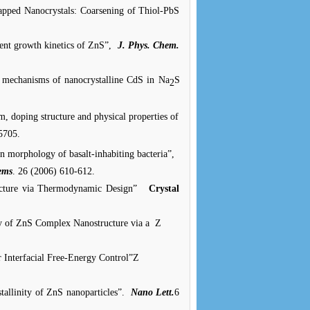
apped Nanocrystals: Coarsening of Thiol-PbS
ent growth kinetics of ZnS”,
J. Phys. Chem.
 mechanisms of nanocrystalline CdS in Na
S
2
m, doping structure and physical properties of
5705.
n morphology of basalt-inhabiting bacteria”,
ems
. 26 (2006) 610-612.
ecture via Thermodynamic Design”
Crystal
ty of ZnS Complex Nanostructure via a
Z
 Interfacial Free-Energy Control”
Z
stallinity of ZnS nanoparticles”.
Nano Lett.
6