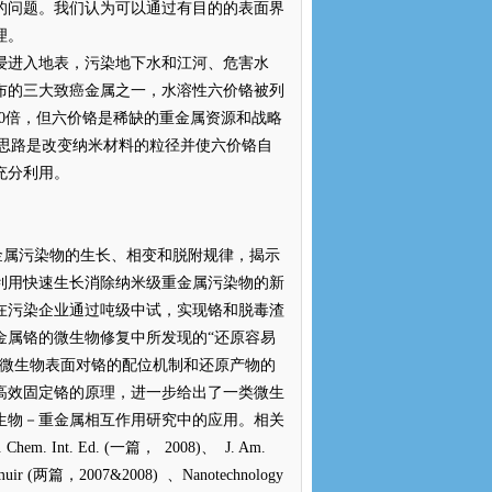
的问题。我们认为可以通过有目的的表面界
理。
进入地表，污染地下水和江河、危害水
布的三大致癌金属之一，水溶性六价铬被列
0
倍，但六价铬是稀缺的重金属资源和战略
思路是改变纳米材料的粒径并使六价铬自
充分利用。
金属污染物的生长、相变和脱附规律，揭示
利用快速生长消除纳米级重金属污染物的新
在污染企业通过吨级中试，实现铬和脱毒渣
金属铬的微生物修复中所发现的
“
还原容易
微生物表面对铬的配位机制和还原产物的
高效固定铬的原理，进一步给出了一类微生
生物－重金属相互作用研究中的应用。相关
 Chem. Int. Ed. (
一篇，
2008)
、
J. Am.
uir (
两篇，
2007&2008)
、
Nanotechnology