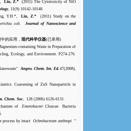
*,
Lin, Z.*
(2011) The Cytotoxicity of NiO
ology
, 11(9):10142-10148.
ng, Y.H.*,
Lin, Z.*
(2011) Study on the
erichia coli
.
Journal of Nanoscience and
测中的应用，
现代科学仪器
(
已录用
)
Magnesium-containing Waste in Preparation of
cling, Ecology, and Environment. P274-276.
Nanowaste”
Angew. Chem. Int. Ed.
47(2008),
inetics: Coarsening of ZnS Nanoparticle in
m. Chem. Soc.
128 (2006) 6126-6131.
echanism of
Enterobacter Cloacae
Bacteria
5.
e process by intact
Ochrobactrum anthropi
“