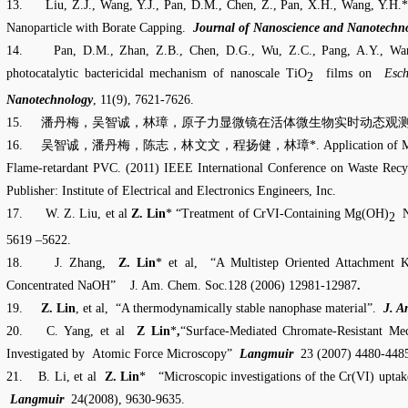
13.
Liu, Z.J., Wang, Y.J., Pan, D.M., Chen, Z., Pan, X.H., Wang, Y.H.
Nanoparticle with Borate Capping.
Journal of Nanoscience and Nanotechn
14.
Pan, D.M., Zhan, Z.B., Chen, D.G., Wu, Z.C., Pang, A.Y., Wa
photocatalytic bactericidal mechanism of nanoscale TiO
films on
Esch
2
Nanotechnology
, 11(9), 7621-7626.
15.
潘丹梅，吴智诚，林璋，原子力显微镜在活体微生物实时动态观
16.
吴智诚，潘丹梅，陈志，林文文，程扬健，林璋
*. Application of 
Flame-retardant PVC. (2011) IEEE International Conference on Waste Recy
Publisher: Institute of Electrical and Electronics Engineers, Inc.
17.
W. Z. Liu, et al
Z. Lin
* “Treatment of CrVI-Containing Mg(OH)
2
5619 –5622.
18.
J. Zhang,
Z. Lin
* et al,
“A Multistep Oriented Attachment K
Concentrated NaOH”
J. Am. Chem. Soc.
128 (2006) 12981-12987
.
19.
Z. Lin
, et al,
“A thermodynamically stable nanophase material”.
J. A
20.
C. Yang, et al
Z Lin
*
,
“Surface-Mediated Chromate-Resistant M
Investigated by
Atomic Force Microscopy”
Langmuir
23 (2007) 4480-448
21.
B. Li, et al
Z. Lin
*
“Microscopic investigations of the Cr(VI) uptak
Langmuir
24(2008), 9630-9635.