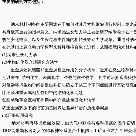
主要的研究方向包括：
纳米材料制备的主要困难在于如何对其尺寸和形貌进行控制。纳米晶
具有极其重要的指导意义。纳米晶生长动力学主要是研究纳米粒子在一
貌的变化规律、以及生长过程中伴随的相转变等动力学现象。通过对纳
在此基础上建立动力学模型来解释和拟合生长过程，从而揭示纳米材料
(1)
纳米生长动力学
(2)
生物矿化及介观研究方法学
重金属还原细菌和重金属相互作用的分子机制。近来在微生物除铬和
期以来在
结构化学、表面化学、生物与微生物学、各类前沿介观表征
对复杂环境生物学问题提出并初步确立了从三个不同侧面进行基础研究
①细菌和重金属相互作用中的结构化学问题
②细菌和重金属相互作用中的介观成像研究方法学
③重金属刺激下的细菌的基因表达差异和蛋白质组学问题
(3)
环保应用研究
纳米材料有环境负面效应，如大气中颗粒与各种疾病的发作密切
TiO2
纳米颗粒可对人的肺和神经系统产生损伤；工矿企业常产生难处