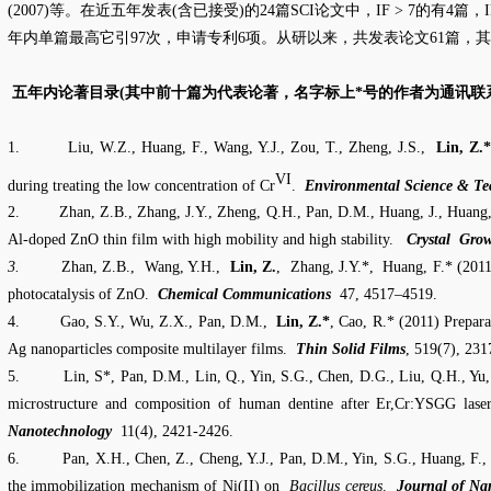
(2007)
等。在近五年发表
(
含已接受
)
的
24
篇
SCI
论文中，
IF > 7
的有
4
篇，
年内单篇最高它引
97
次，申请专利
6
项。从研以来，共发表论文
61
篇，其
五年内论著目录
(
其中前十篇为代表论著，名字标上
*
号的作者为通讯联
1.
Liu, W.Z., Huang, F., Wang, Y.J., Zou, T., Zheng, J.S.,
Lin, Z.*
VI
during treating the low concentration of Cr
.
Environmental Science & Te
2.
Zhan, Z.B., Zhang, J.Y., Zheng, Q.H., Pan, D.M., Huang, J., Huang
Al-doped ZnO thin film with high mobility and high stability.
Crystal
Grow
3.
Zhan, Z.B.,
Wang, Y.H.,
Lin, Z.
,
Zhang, J.Y.*,
Huang, F.* (2011)
photocatalysis of ZnO.
Chemical Communications
47, 4517–4519.
4.
Gao, S.Y., Wu, Z.X., Pan, D.M.,
Lin, Z.*
, Cao, R.* (2011) Prepara
Ag nanoparticles composite multilayer films.
Thin Solid Films
, 519(7), 23
5.
Lin, S*, Pan, D.M., Lin, Q., Yin, S.G., Chen, D.G., Liu, Q.H., Yu
microstructure and composition of human dentine after Er,Cr:YSGG laser
Nanotechnology
11(4), 2421-2426.
6.
Pan, X.H., Chen, Z., Cheng, Y.J., Pan, D.M., Yin, S.G., Huang, F.
the immobilization mechanism of Ni(II) on
Bacillus cereus
.
Journal of Na