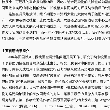
粒度小、可迁移的重金属纳米物质。因此，纳米污染物的去除也成为新
面调控来实现纳米材料的快速生长或相变从而实现对环境纳米物质的处
铬渣在露天堆放时，经长期雨水冲淋后大量的六价铬离子随雨水溶浸
产、农田和各类动植物，进而危害人类。六价铬是国际癌症研究中心公
为对人体危害最大的八种化学物质之一。六价铬毒性比三价铬高
100-100
物质，我国储量不到
1%
，而生产和使用占全球的
30%
以上。我们的研究
然脱吸附，并将相变处理后的含铬废渣纳米材料回收利用以达到资源的
主要科研成果简介：
2004
年回国以来，围绕重金属污染问题开展工作，研究了纳米级重
了表界面调控在促使纳米晶快速生长、相变、脱吸附中的作用，提出了
思路，并将其成功用于我国氯酸盐行业典型纳米铬渣污染难题的处理。
高附加值回收利用，成果通过省级鉴定，并获福建青年科技奖。针对重
但固定困难
”
瓶颈问题，探索了微生物还原和固定铬的介观过程，阐明了
结构和转化规律，提出了通过调控营养源中氨基酸的含量来实现微生物
物对铬污染治理中的有效固定铬的方法。拓展了原子力显微方法学在微
研究结果以第一作者或通讯作者在国际重要学术刊物上发表，如
Angew.
Chem. Soc. (
两篇
, 2006)
、
J. Phy. Chem. (
三篇，
2007&2008)
、
Langm