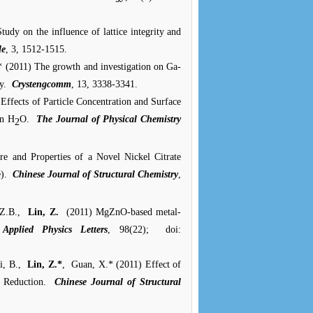
Study on the influence of lattice integrity and
le
, 3, 1512-1515.
* (2011) The growth and investigation on Ga-
ty.
Crystengcomm
, 13, 3338-3341.
Effects of Particle Concentration and Surface
in H
O.
The Journal of Physical Chemistry
2
ure and Properties of a Novel Nickel Citrate
e).
Chinese Journal of Structural Chemistry
,
 Z.B.,
Lin, Z.
(2011) MgZnO-based metal-
Applied Physics Letters
, 98(22);
doi:
i, B.,
Lin, Z.*
,
Guan, X.* (2011) Effect of
Reduction.
Chinese Journal of Structural