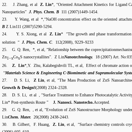
22.
J. Zhang, et al
Z. Lin
*, “Oriented Attachment Kinetics for Ligand C
Nanoparticles”
J. Phys. Chem. B
111 (2007)1449-1454.
23.
Y. Wang, et al
*,“NaOH concentration effect on the oriented attachm
B
Z Lin
111 (2007)5290-5294.
24.
Y. S. Xiong, et al
Z. Lin
*
“The growth and phase transformation
solution
“
J. Phys. Chem. C
.
112(2008), 9229–9233
25.
G. Q. Ren,
*, et al, “Relationship between the coprecipitationmechanis
Zn
Co
S nanocrystallites”.
Z Lin
Nanotechnology.
18 (2007) Art. No:03
1−x
x
26.
Z.
Lin
*,Y.
Zhu, Kalabegishvili TL, et al
,
Effect of chromate action o
“
Materials Science & Engineering C-Biomimetic and Supramolecular Syst
27.
D. S. Li,
Z Lin
, et al, “The Mass Production of ZnS Nanoarchit
Growth & Design
8(2008) 2324–2328
.
28.
D. S. Li,
et al
, “Surface Treatment to Enhance Photocatalytic Activi
Lin*
Post-synthesis Route
”
J. Nanosci. Nanotecho.
Accepted.
29.
G. Q. Ren,
, et al, “Evolution of ZnS Nanostructure Morphology under
Lin
Chem. Mater.
20(2008) 2438-2443.
30.
B. Gilbert,
F. Huang
,
Z. Lin
, et al,
“Surface chemistry controls cry
(2006) 605–610.