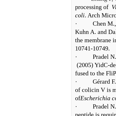
processing of
V
coli
. Arch Micro
·
Chen M., 
Kuhn A. and Da
the membrane in
10741-10749.
·
Pradel N.
(2005) YidC-dep
fused to the Fli
·
Gérard F
of colicin V is
of
Escherichia co
·
Pradel N
peptide is requir