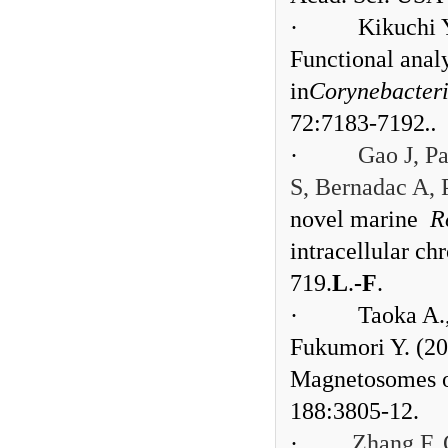
·
Kikuchi Y
Functional analy
in
Corynebacter
72:7183-7192
..
·
Gao J, P
S, Bernadac A, 
novel marine
R
intracellular c
719.
L
.
-F
.
·
Taoka A.
Fukumori Y. (2
Magnetosomes 
188:3805-12.
·
Zhang F, 