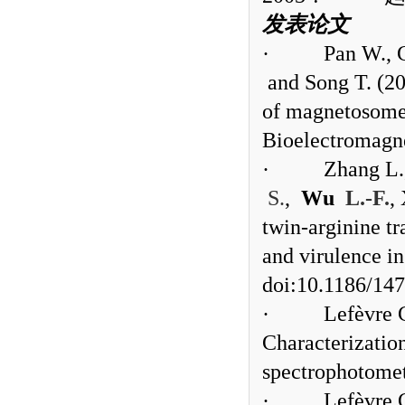
发表论文
·
Pan W., 
and Song T. (20
of magnetosome
Bioelectromagne
·
Zhang L.
S.
,
Wu
L.-F.
,
twin-arginine tr
and virulence i
doi:10.1186/14
·
Lefèvre C
Characterizatio
spectrophotomet
·
Lefèvre 