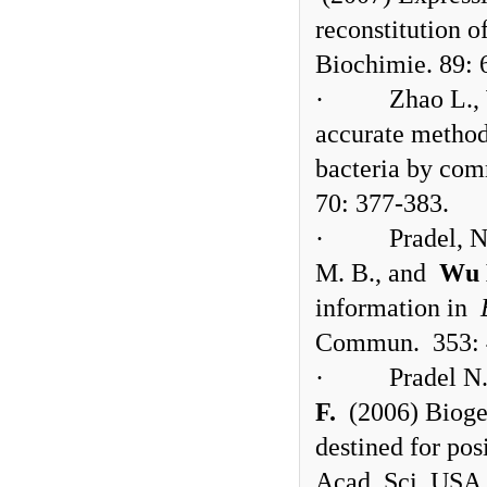
reconstitution o
Biochimie. 89: 
·
Zhao L.,
accurate method
bacteria by com
70: 377-383.
·
Pradel, N
M. B., and
Wu 
information in
Commun.
353:
·
Pradel N
F.
(2006) Biogen
destined for pos
Acad. Sci. USA