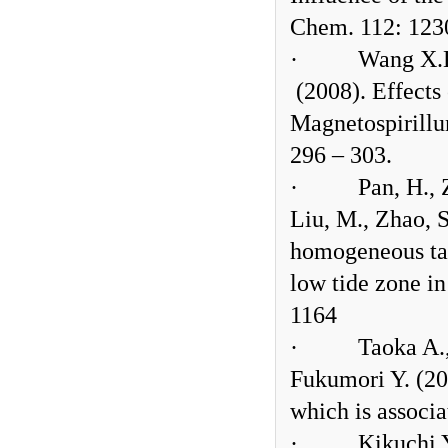
Chem. 112: 123
·
Wang X.K
(2008). Effects
Magnetospirill
296 – 303.
·
Pan, H., 
Liu, M., Zhao, S
homogeneous tax
low tide zone i
1164
·
Taoka A.
Fukumori Y. (20
which is associ
·
Kikuchi Y