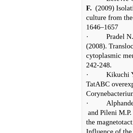
F.
(2009) Isolat
culture from th
1646–1657
·
Pradel N
(2008). Transloc
cytoplasmic me
242-248.
·
Kikuchi Y
TatABC overexpr
Corynebacterium
·
Alphander
and Pileni M.P.
the magnetotact
Influence of th