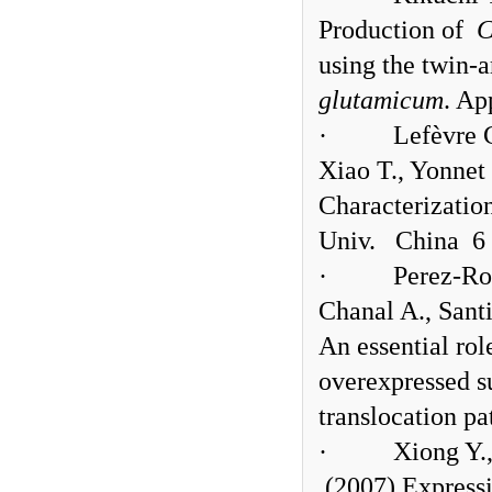
Production of
C
using the twin-
glutamicum
. Ap
·
Lefèvre 
Xiao T., Yonnet
Characterizatio
Univ.
China
6 
·
Perez-Rod
Chanal A., Sant
An essential rol
overexpressed su
translocation pa
·
Xiong Y.,
(2007) Expressio