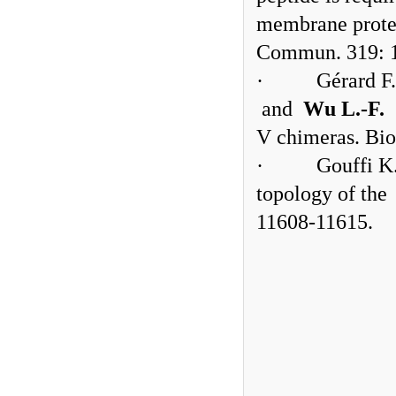
membrane prote
Commun. 319: 
·
Gérard F
and
Wu L.-F.
V chimeras. Bio
·
Gouffi K.
topology of the
11608-11615.