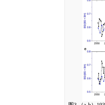
图
3
（
a-b
）
193