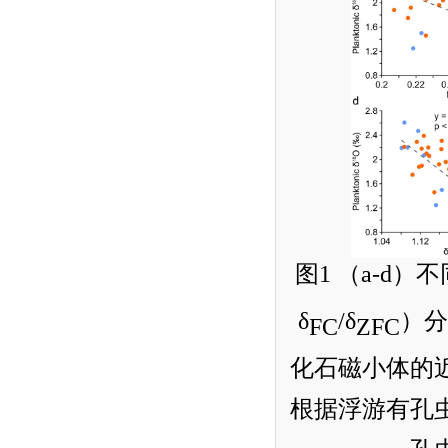
图
1
（
a-d
）不
δ
/
δ
）分
FC
ZFC
化石磁小体的
根据浮游有孔