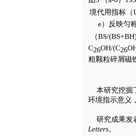
境代用指标（
e
）反映匀
（
BS/(BS+BH
C
OH/(C
O
26
26
粗颗粒碎屑磁
本研究挖掘
环境指示意义
研究成果发
Letters
。