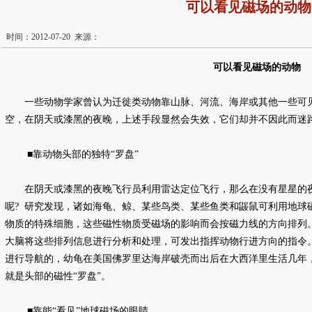
可以看见磁场的动物
时间：2012-07-20 来源：
可以看见磁场的动物
一些动物学家曾认为迁徙类动物靠山脉、河流、海岸或其他一些可
空，在阴天或漆黑的夜晚，上述手段显然会失效，它们却并不因此而迷
■靠动物头部的独特“罗盘”
在阴天或漆黑的夜晚飞行员利用雷达定位飞行，那么在没有星星的
呢
?
研究发现，诸如海龟、鲸、某些鸟类、某些鱼类和鼹鼠可利用地球
物质的特殊细胞，这些磁性物质受磁场的影响而会按磁力线的方向排列
大脑将这些排列信息进行分析和处理，可发出指挥动物行进方向的指令
进行导航的，幼龟在美国佛罗里达海岸破壳而出后在大西洋里生活几年
就是头部的磁性“罗盘”。
■靠能“看见”地球磁场的眼睛