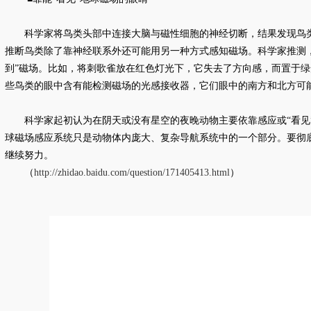
科学家将鸟类头部中连接大脑与磁性细胞的神经切断，结果发现鸟
推断鸟类除了靠神经联系外还可能用另一种方式感知磁场。科学家推测
到”磁场。比如，将刺歌雀放在红色灯光下，它失去了方向感，而置于
些鸟类的眼中含有能检测磁场的光感接收器，它们眼中的南方和北方可
科学家起初认为在阴天或没有星空的夜晚动物主要依靠感应或“看见
球磁场感应系统只是动物体内庞大、复杂导航系统中的一个部分。要彻
继续努力。
（
http://zhidao.baidu.com/question/171405413.html
）